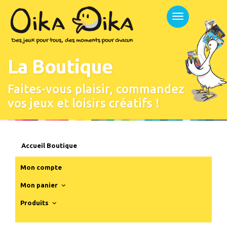
Panneau de gestion des cookies
Menu
de
navigation
La Boutique
Faites-vous plaisir, commandez
vos jeux et loisirs créatifs !
Accueil Boutique
Mon compte
Mon panier
Produits