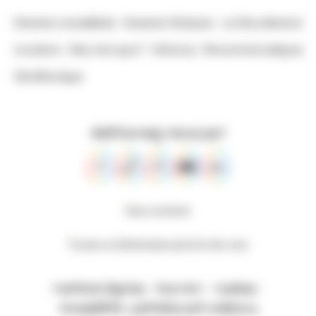
Devenez conseillèr(e)
Devenez hôte(sse)
La Oika sélection
Locations
Oika c’est quoi ?
Oik’actus
Rencontres ludiques
Oika’Boutique
Retrouvez-nous sur
Nous contacter
Trouver un Oik’Animateur près de chez vous
Mentions légales
-
Nos CGV
-
Cookies
-
Accessibilité : partiellement conforme