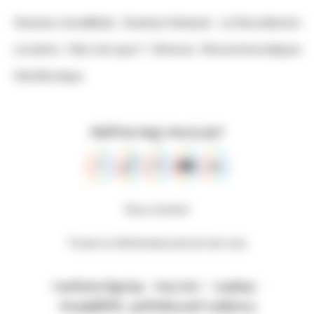
Devenez conseillèr(e)
Devenez hôte(sse)
La Oika sélection
Locations
Oika c’est quoi ?
Oik’actus
Rencontres ludiques
Oika’Boutique
Retrouvez-nous sur
Nous contacter
Trouver un Oik’Animateur près de chez vous
Mentions légales
-
Nos CGV
-
Cookies
-
Accessibilité : partiellement conforme